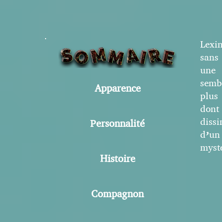
Lexi
sans
une 
semb
Apparence
plus
dont
diss
Personnalité
d’un
mysté
Histoire
Compagnon