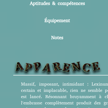
Aptitudes & compétences
Équipement
Notes
M
assif, imposant, intimidant : Lexin
ce
rtain et implacable, rien ne semble po
est la
n
cé. Résonnant bruyamment à
ch
l'embrasse complètement produit des gr