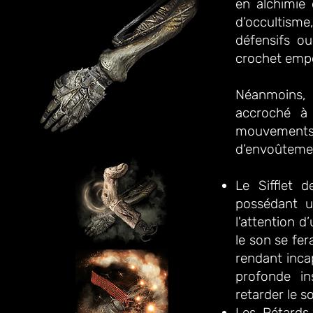
en alchimie 
d’occultism
défensifs ou
crochet emp
N
éanmoins, 
accroché à
mouvement
d’envoûte
men
Le Sifflet d
possédant u
l'attention d
le son se fer
rendant incap
profonde in
retarder le s
Les Pétards 