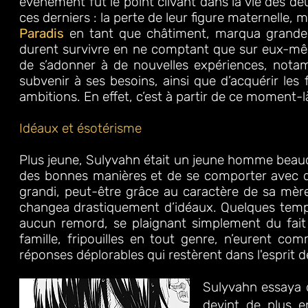
événement fut le point clivant dans la vie des 
ces derniers : la perte de leur figure maternelle, 
Paradis
en tant que châtiment, marqua grandem
durent survivre en ne comptant que sur eux-mêm
de s’adonner à de nouvelles expériences, nota
subvenir à ses besoins, ainsi que d’acquérir les
ambitions. En effet, c’est à partir de ce moment-
Idéaux et ésotérisme
Plus jeune, Sulyvahn était un jeune homme beauco
d
es bonnes manières et de se comporter avec di
grandi, peut-être grâce au caractère de sa mère q
changea drastiquement d’idéaux. Quelques temp
aucun remord, se plaign
ant simplement du fait 
famille, fripouilles en tout genre, n’eurent co
réponses déplorables qui restèrent dans l'esprit
Sulyvahn essaya d
devint de plus e