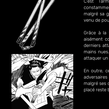
C’est l’a
constamment
malgré sa gr
venu de pouv
Grâce à la
aisément c
derniers at
mains nues.
attaquer un
En outre, c
adversaires
malgré ses c
placé reste 