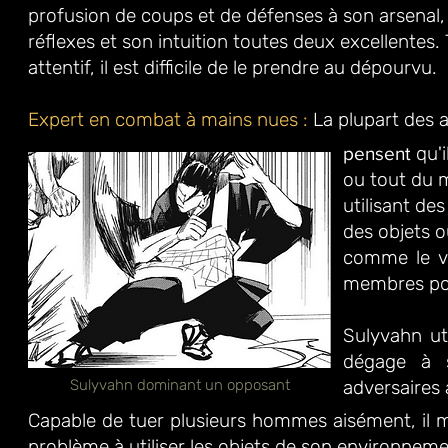
profusion de coups et de
défenses à son arsenal, 
réflexes et son intuition toutes deux excellentes. 
attentif, il est difficile de le prendre au dépourvu.
Expert en combat à mains nues :
La plupart des 
qu'i
pensent
ou tout du m
utilisant des
des objets 
c
omme le vo
membres pour
Sulyvahn uti
dégage à s
Sulyvahn dominant un opposant
adversaires
Capable de tuer plusieurs hommes aisément, il m
problème à utiliser les objets de son environnemen