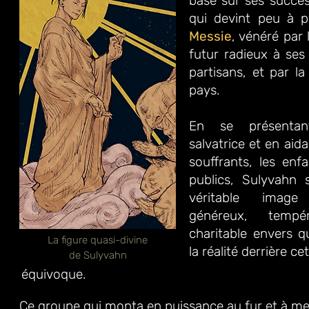
basé sur ses succès
qui devint peu à pe
Messie
, vénéré par
futur radieux à ses
partisans, et par l
pays.
En se présenta
salvatrice
et en aida
souffrants,
les enf
publics,
Sulyvahn s
véritable
image
généreux, temp
charitable envers 
La figure quasi-divine
la réalité derrière ce
de Sulyvahn
équivoque.
Ce groupe qui monta en puissance au fur
et à m