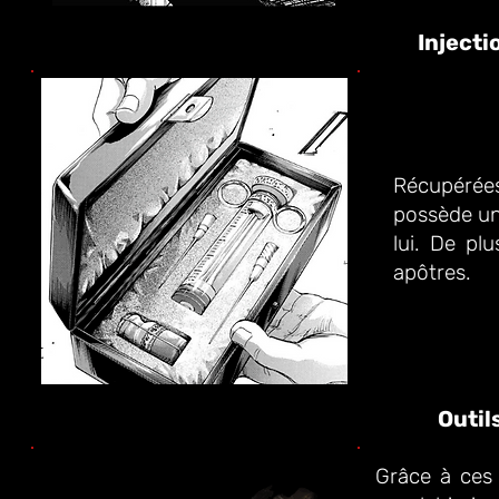
Injecti
Récupérées
possède un 
lui.
De plu
apôtres.
Outil
Grâce à ces