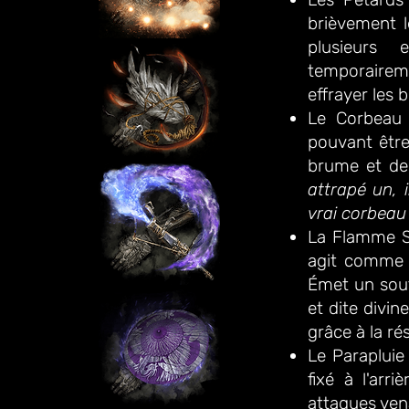
brièvement l
plusieurs 
temporairem
effrayer les 
Le Corbeau
pouvant être
brume et de
attrapé un, 
vrai corbeau
La Flamme S
agit comme u
Émet un souf
et dite divin
grâce à la ré
Le Parapluie
fixé à l'arri
attaques ven