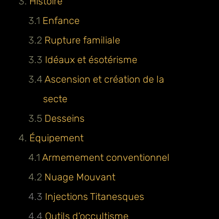
3.
Histoire
3.1
Enfance
3.2
Rupture familiale
3.3
Idéaux et ésotérisme
3.4
Ascension et création de la
secte
3.5
Desseins
4.
Équipement
4.1
Armemement conventionnel
4.2
Nuage Mouvant
4.3
Injections Titanesques
4.4
Outils d’occultisme